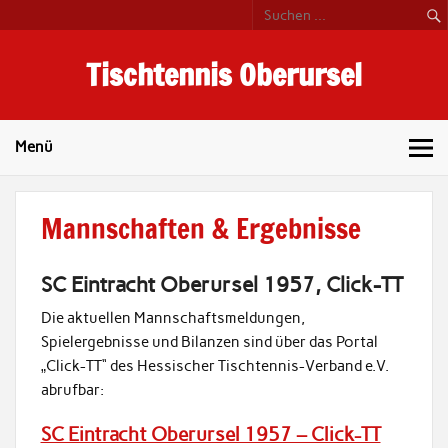
Skip
to
content
Tischtennis Oberursel
Tischtennis-Abteilung SC Eintracht Oberursel 1957
Menü
Mannschaften & Ergebnisse
SC Eintracht Oberursel 1957, Click-TT
Die aktuellen Mannschaftsmeldungen,
Spielergebnisse und Bilanzen sind über das Portal
„Click-TT“ des Hessischer Tischtennis-Verband e.V.
abrufbar:
SC Eintracht Oberursel 1957 – Click-TT